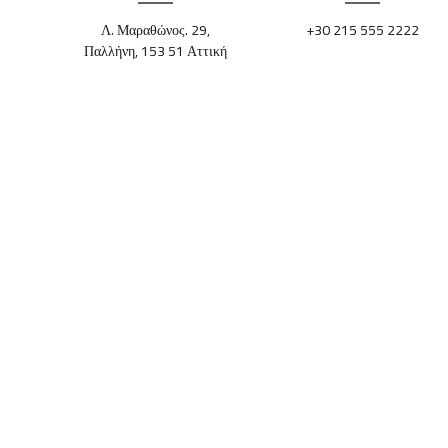
Λ. Μαραθώνος. 29,
+30 215 555 2222
Παλλήνη, 153 51 Αττική
REGISTERED MEMBER